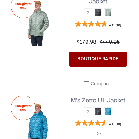
Jacket
Enregistrer
60%
2
4.8
(10)
$179.98 |
$449.95
BOUTIQUE RAPIDE
Comparer
Ajouter à la comparai
M's Zetto UL Jacket
Enregistrer
50%
2
4.6
(18)
De