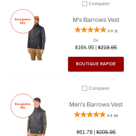
Comparer
Ajouter à la comparai
M's Barrows Vest
Enregistrer
25%
5.0
(1)
De
$164.95 |
$219.95
BOUTIQUE RAPIDE
Comparer
Ajouter à la comparai
Men's Barrows Vest
Enregistrer
70%
4.9
(9)
$61.78 |
$205.95