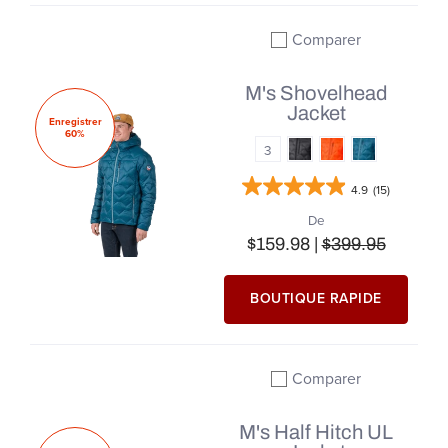
Comparer
Ajouter à la comparai
M's Shovelhead
Jacket
Enregistrer
60%
3
4.9
(15)
De
$159.98 |
$399.95
BOUTIQUE RAPIDE
Comparer
Ajouter à la comparai
M's Half Hitch UL