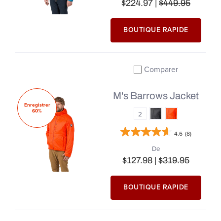
$224.97 |
$449.95
BOUTIQUE RAPIDE
Comparer
Ajouter à la comparai
M's Barrows Jacket
Enregistrer
60%
2
4.6
(8)
De
$127.98 |
$319.95
BOUTIQUE RAPIDE