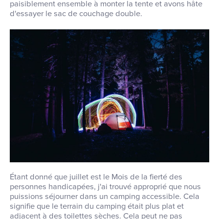
paisiblement ensemble à monter la tente et avons hâte
d'essayer le sac de couchage double.
Étant donné que juillet est le Mois de la fierté des
personnes handicapées, j'ai trouvé approprié que nous
puissions séjourner dans un camping accessible. Cela
signifie que le terrain du camping était plus plat et
adjacent à des toilettes sèches. Cela peut ne pas