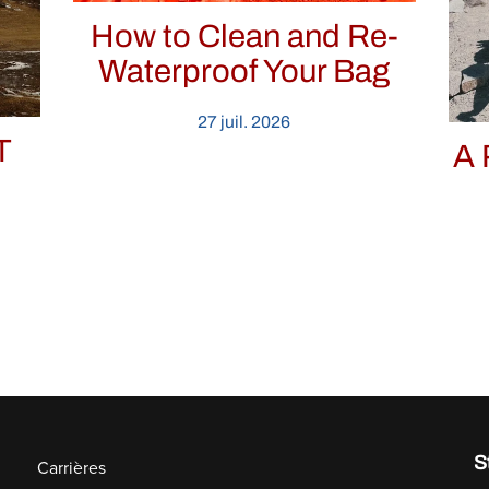
How to Clean and Re-
Waterproof Your Bag
27 juil. 2026
T
A 
S
Carrières